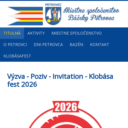
TITULNÁ
AKTIVITY
MIESTNE SPOLOČENSTVO
O PETROVCI
DNI PETROVCA
BAZÉN
KONTAKT
KLOBÁSAFEST
Výzva - Poziv - Invitation - Klobása
fest 2026