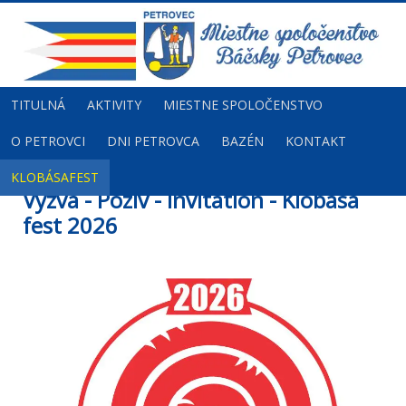
TITULNÁ
AKTIVITY
MIESTNE SPOLOČENSTVO
O PETROVCI
DNI PETROVCA
BAZÉN
KONTAKT
KLOBÁSAFEST
Výzva - Poziv - Invitation - Klobása
fest 2026